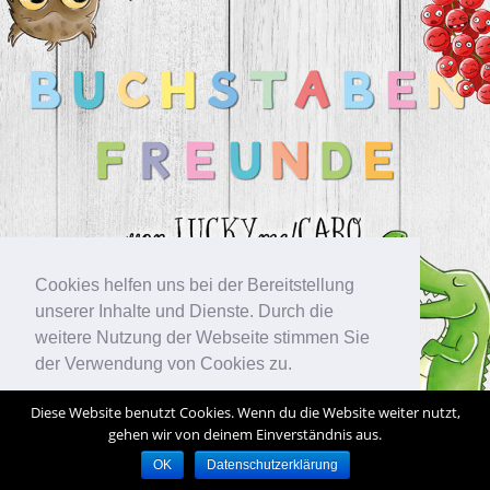
Cookies helfen uns bei der Bereitstellung
unserer Inhalte und Dienste. Durch die
weitere Nutzung der Webseite stimmen Sie
der Verwendung von Cookies zu.
Diese Website benutzt Cookies. Wenn du die Website weiter nutzt,
Okay!
gehen wir von deinem Einverständnis aus.
OK
Datenschutzerklärung
ALLGEMEIN