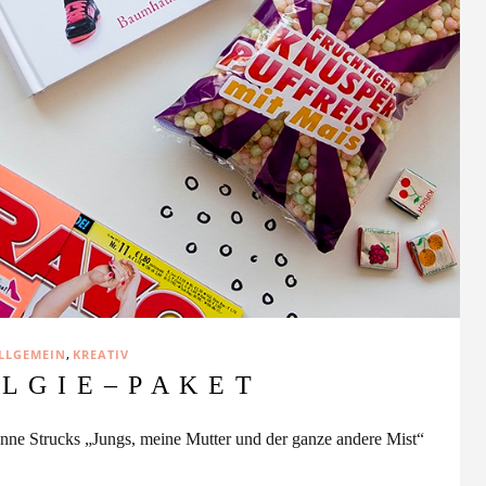
,
LLGEMEIN
KREATIV
L G I E – P A K E T
vonne Strucks „Jungs, meine Mutter und der ganze andere Mist“