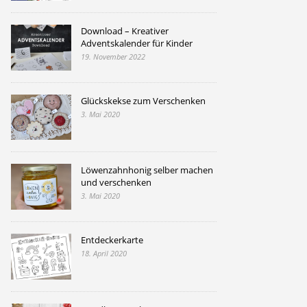
Download – Kreativer
Adventskalender für Kinder
19. November 2022
Glückskekse zum Verschenken
3. Mai 2020
Löwenzahnhonig selber machen
und verschenken
3. Mai 2020
Entdeckerkarte
18. April 2020