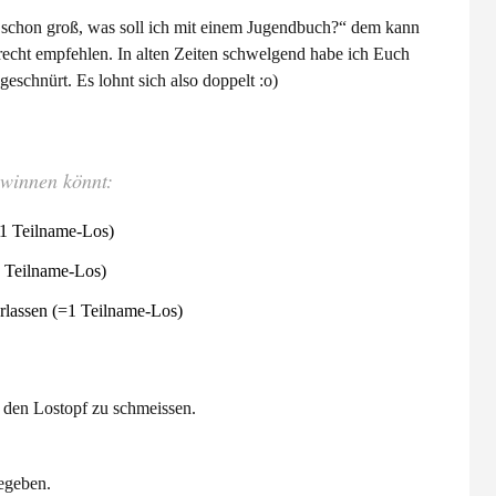
 schon groß, was soll ich mit einem Jugendbuch?“ dem kann
t recht empfehlen. In alten Zeiten schwelgend habe ich Euch
eschnürt. Es lohnt sich also doppelt :o)
ewinnen könnt:
=1 Teilname-Los)
1 Teilname-Los)
lassen (=1 Teilname-Los)
n den Lostopf zu schmeissen.
egeben.