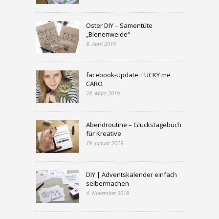
Oster DIY – Samentüte
„Bienenweide“
8. April 2019
facebook-Update: LUCKY me
CARO
28. März 2019
Abendroutine – Glückstagebuch
für Kreative
19. Januar 2019
DIY | Adventskalender einfach
selbermachen
4. November 2018